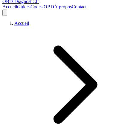
OBD-Diagnostic
.fr
Accueil
Guides
Codes OBD
À propos
Contact
Accueil