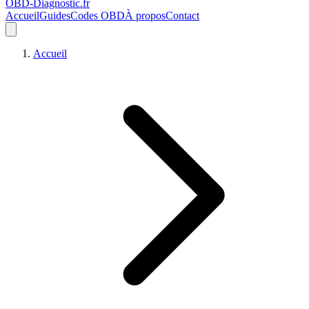
OBD-Diagnostic
.fr
Accueil
Guides
Codes OBD
À propos
Contact
Accueil