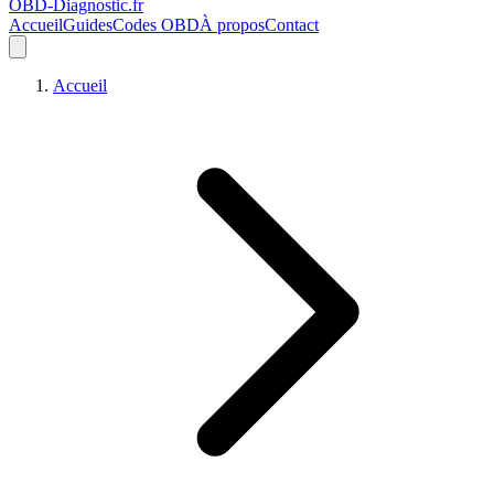
OBD-Diagnostic
.fr
Accueil
Guides
Codes OBD
À propos
Contact
Accueil