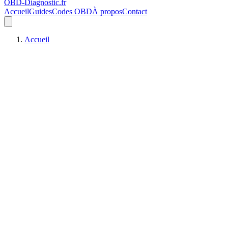
OBD-Diagnostic
.fr
Accueil
Guides
Codes OBD
À propos
Contact
Accueil