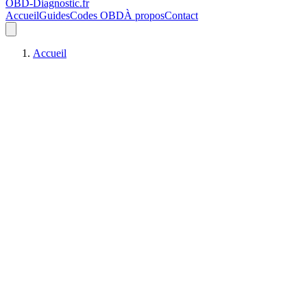
OBD-Diagnostic
.fr
Accueil
Guides
Codes OBD
À propos
Contact
Accueil