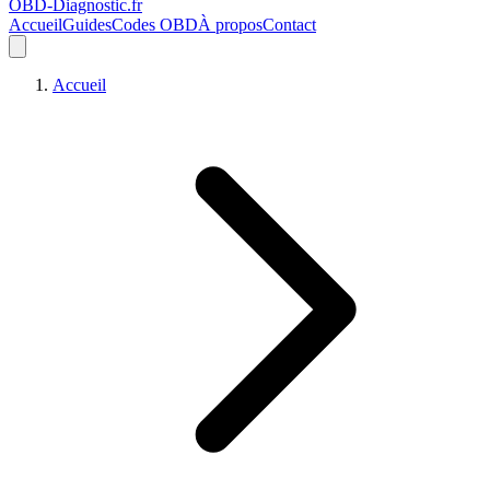
OBD-Diagnostic
.fr
Accueil
Guides
Codes OBD
À propos
Contact
Accueil