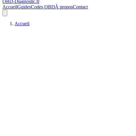
OBD-Diagnostic
.fr
Accueil
Guides
Codes OBD
À propos
Contact
Accueil