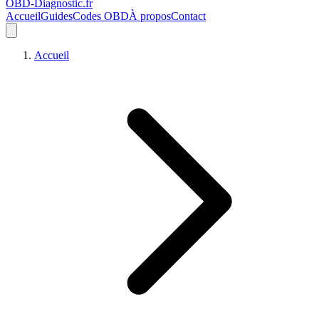
OBD-Diagnostic
.fr
Accueil
Guides
Codes OBD
À propos
Contact
Accueil