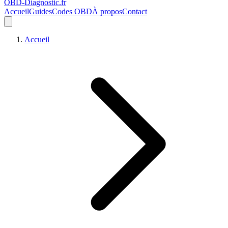
OBD-Diagnostic
.fr
Accueil
Guides
Codes OBD
À propos
Contact
Accueil