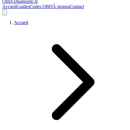
OBD-Diagnostic
.fr
Accueil
Guides
Codes OBD
À propos
Contact
Accueil