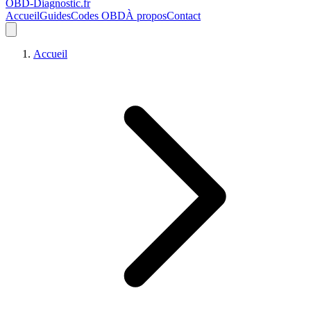
OBD-Diagnostic
.fr
Accueil
Guides
Codes OBD
À propos
Contact
Accueil