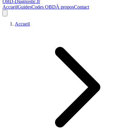
OBD-Diagnostic
.fr
Accueil
Guides
Codes OBD
À propos
Contact
Accueil