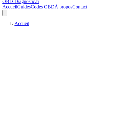
OBD-Diagnostic
.fr
Accueil
Guides
Codes OBD
À propos
Contact
Accueil