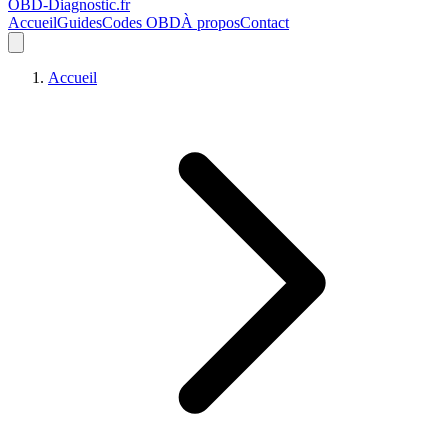
OBD-Diagnostic
.fr
Accueil
Guides
Codes OBD
À propos
Contact
Accueil