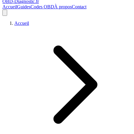
OBD-Diagnostic
.fr
Accueil
Guides
Codes OBD
À propos
Contact
Accueil