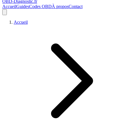
OBD-Diagnostic
.fr
Accueil
Guides
Codes OBD
À propos
Contact
Accueil