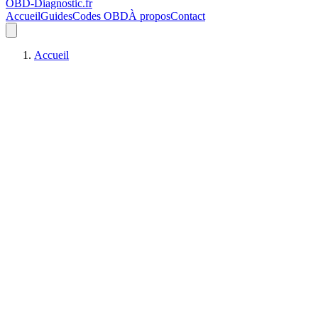
OBD-Diagnostic
.fr
Accueil
Guides
Codes OBD
À propos
Contact
Accueil