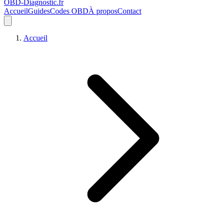
OBD-Diagnostic
.fr
Accueil
Guides
Codes OBD
À propos
Contact
Accueil