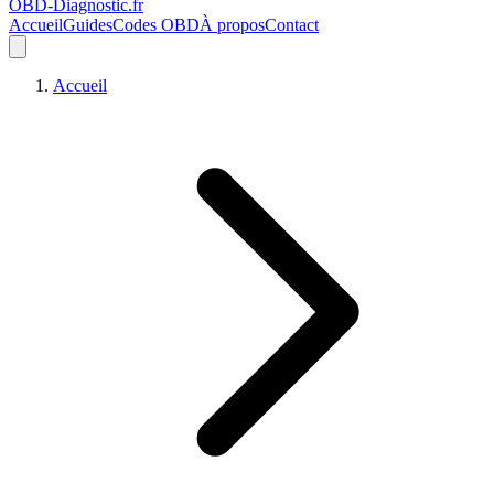
OBD-Diagnostic
.fr
Accueil
Guides
Codes OBD
À propos
Contact
Accueil