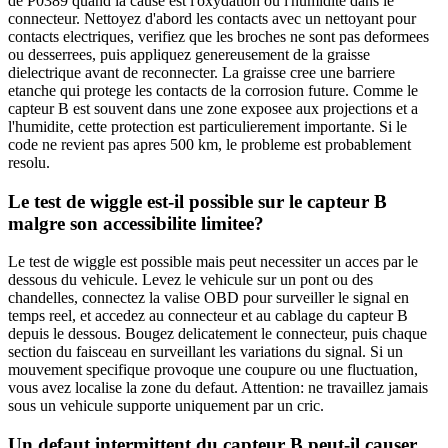
de P0389 quand la cause est l'oxydation ou l'humidite dans le
connecteur. Nettoyez d'abord les contacts avec un nettoyant pour
contacts electriques, verifiez que les broches ne sont pas deformees
ou desserrees, puis appliquez genereusement de la graisse
dielectrique avant de reconnecter. La graisse cree une barriere
etanche qui protege les contacts de la corrosion future. Comme le
capteur B est souvent dans une zone exposee aux projections et a
l'humidite, cette protection est particulierement importante. Si le
code ne revient pas apres 500 km, le probleme est probablement
resolu.
Le test de wiggle est-il possible sur le capteur B
malgre son accessibilite limitee?
Le test de wiggle est possible mais peut necessiter un acces par le
dessous du vehicule. Levez le vehicule sur un pont ou des
chandelles, connectez la valise OBD pour surveiller le signal en
temps reel, et accedez au connecteur et au cablage du capteur B
depuis le dessous. Bougez delicatement le connecteur, puis chaque
section du faisceau en surveillant les variations du signal. Si un
mouvement specifique provoque une coupure ou une fluctuation,
vous avez localise la zone du defaut. Attention: ne travaillez jamais
sous un vehicule supporte uniquement par un cric.
Un defaut intermittent du capteur B peut-il causer