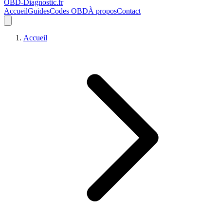
OBD-Diagnostic
.fr
Accueil
Guides
Codes OBD
À propos
Contact
Accueil