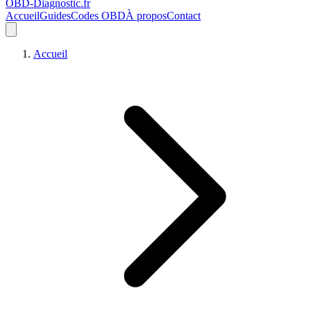
OBD-Diagnostic
.fr
Accueil
Guides
Codes OBD
À propos
Contact
Accueil