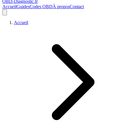
OBD-Diagnostic
.fr
Accueil
Guides
Codes OBD
À propos
Contact
Accueil