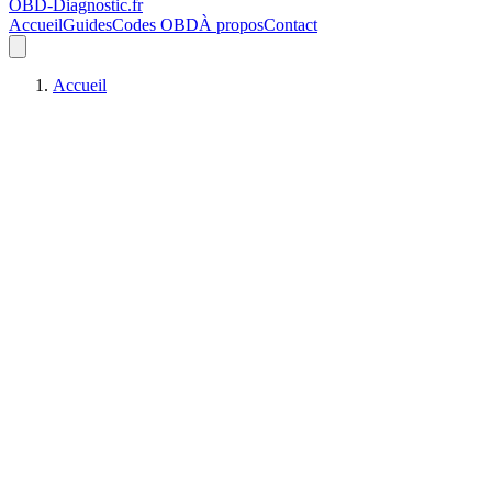
OBD-Diagnostic
.fr
Accueil
Guides
Codes OBD
À propos
Contact
Accueil