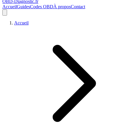
OBD-Diagnostic
.fr
Accueil
Guides
Codes OBD
À propos
Contact
Accueil