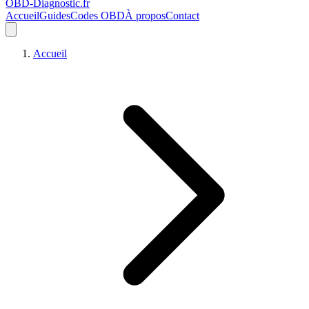
OBD-Diagnostic
.fr
Accueil
Guides
Codes OBD
À propos
Contact
Accueil