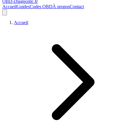
OBD-Diagnostic
.fr
Accueil
Guides
Codes OBD
À propos
Contact
Accueil