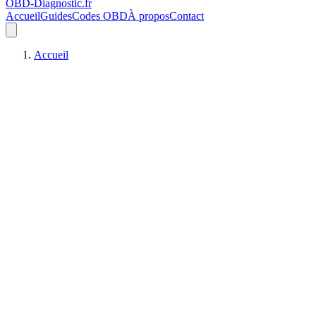
OBD-Diagnostic
.fr
Accueil
Guides
Codes OBD
À propos
Contact
Accueil