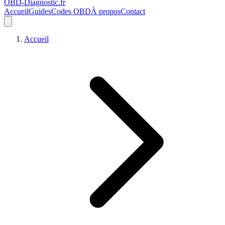
OBD-Diagnostic
.fr
Accueil
Guides
Codes OBD
À propos
Contact
Accueil