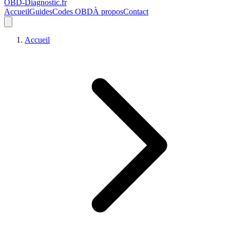
OBD-Diagnostic
.fr
Accueil
Guides
Codes OBD
À propos
Contact
Accueil