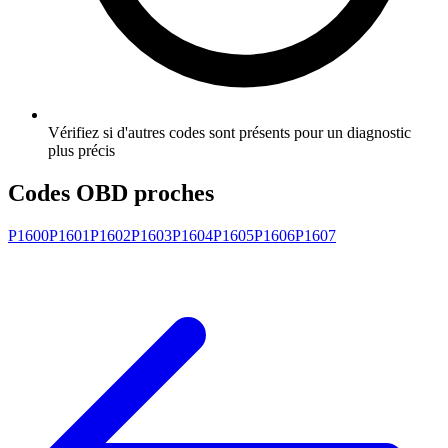
Vérifiez si d'autres codes sont présents pour un diagnostic
plus précis
Codes OBD proches
P1600
P1601
P1602
P1603
P1604
P1605
P1606
P1607