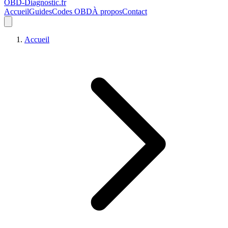
OBD-Diagnostic
.fr
Accueil
Guides
Codes OBD
À propos
Contact
Accueil