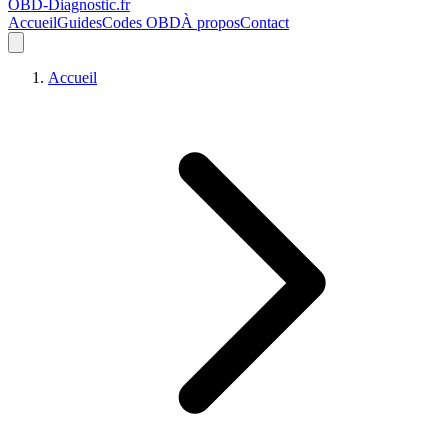
OBD-Diagnostic
.fr
Accueil
Guides
Codes OBD
À propos
Contact
Accueil