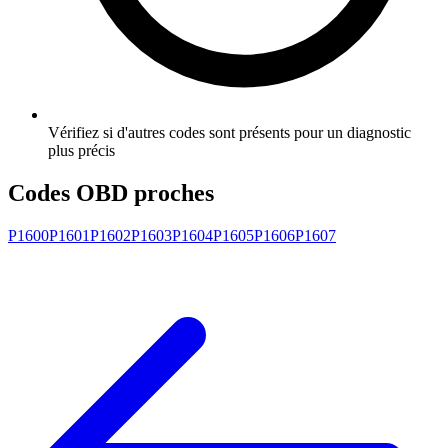
Vérifiez si d'autres codes sont présents pour un diagnostic
plus précis
Codes OBD proches
P1600
P1601
P1602
P1603
P1604
P1605
P1606
P1607