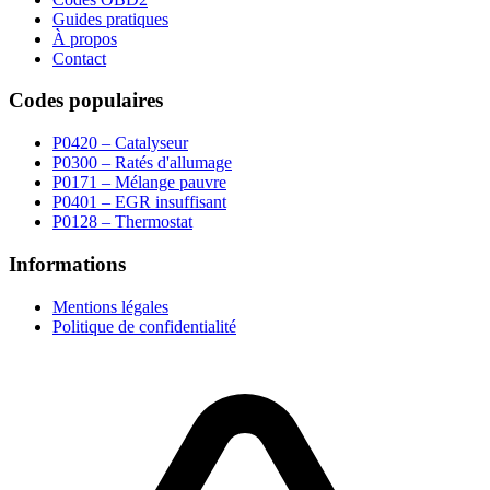
Guides pratiques
À propos
Contact
Codes populaires
P0420 – Catalyseur
P0300 – Ratés d'allumage
P0171 – Mélange pauvre
P0401 – EGR insuffisant
P0128 – Thermostat
Informations
Mentions légales
Politique de confidentialité