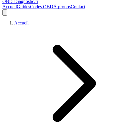
OBD-Diagnostic
.fr
Accueil
Guides
Codes OBD
À propos
Contact
Accueil