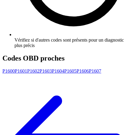
Vérifiez si d'autres codes sont présents pour un diagnostic
plus précis
Codes OBD proches
P1600
P1601
P1602
P1603
P1604
P1605
P1606
P1607