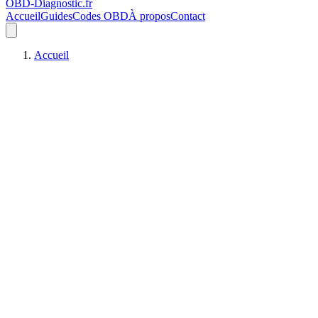
OBD-Diagnostic
.fr
Accueil
Guides
Codes OBD
À propos
Contact
Accueil