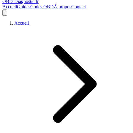
OBD-Diagnostic
.fr
Accueil
Guides
Codes OBD
À propos
Contact
Accueil