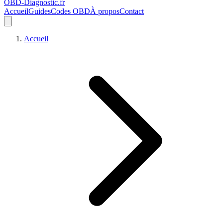
OBD-Diagnostic
.fr
Accueil
Guides
Codes OBD
À propos
Contact
Accueil