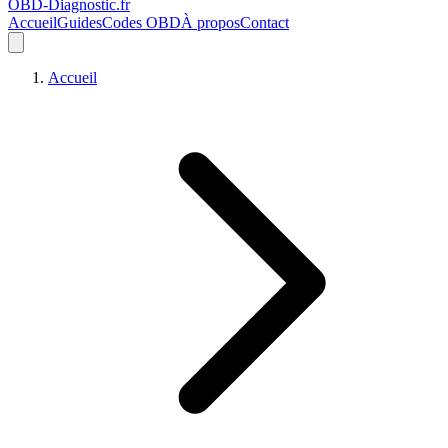
OBD-Diagnostic
.fr
Accueil
Guides
Codes OBD
À propos
Contact
Accueil