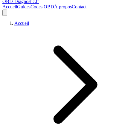
OBD-Diagnostic
.fr
Accueil
Guides
Codes OBD
À propos
Contact
Accueil