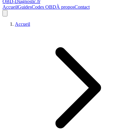
OBD-Diagnostic
.fr
Accueil
Guides
Codes OBD
À propos
Contact
Accueil