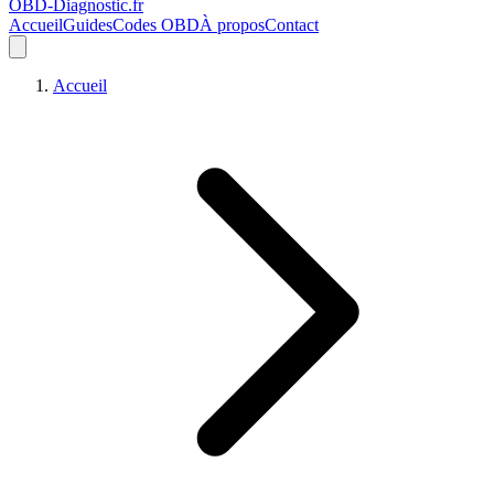
OBD-Diagnostic
.fr
Accueil
Guides
Codes OBD
À propos
Contact
Accueil