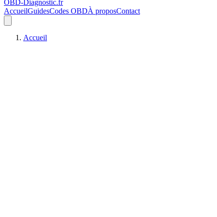
OBD-Diagnostic
.fr
Accueil
Guides
Codes OBD
À propos
Contact
Accueil