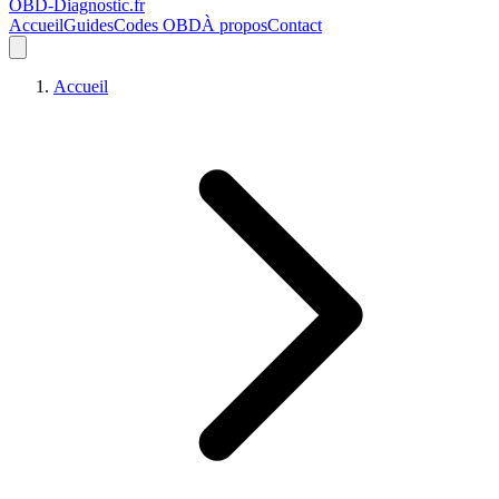
OBD-Diagnostic
.fr
Accueil
Guides
Codes OBD
À propos
Contact
Accueil