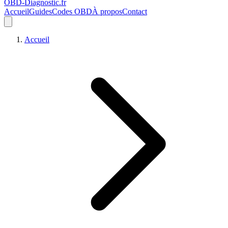
OBD-Diagnostic
.fr
Accueil
Guides
Codes OBD
À propos
Contact
Accueil