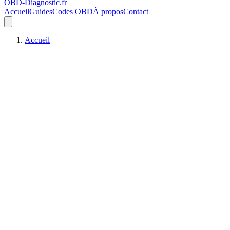
OBD-Diagnostic
.fr
Accueil
Guides
Codes OBD
À propos
Contact
Accueil