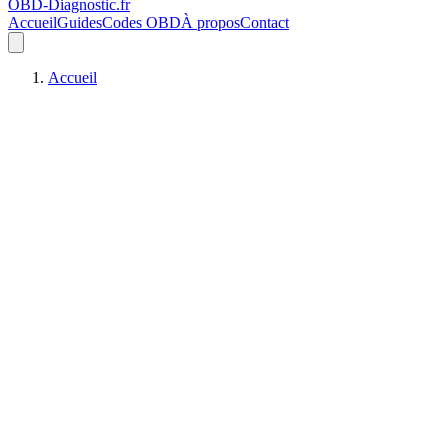
OBD-Diagnostic
.fr
Accueil
Guides
Codes OBD
À propos
Contact
Accueil