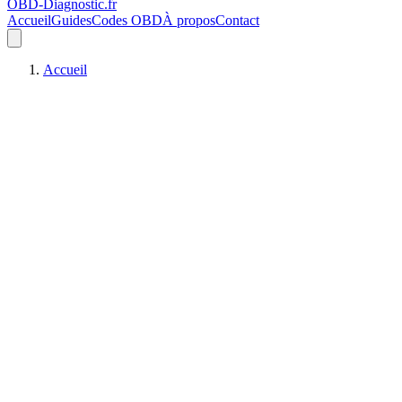
OBD-Diagnostic
.fr
Accueil
Guides
Codes OBD
À propos
Contact
Accueil