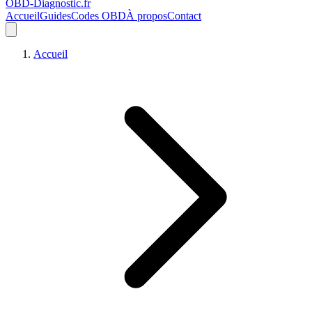
OBD-Diagnostic
.fr
Accueil
Guides
Codes OBD
À propos
Contact
Accueil