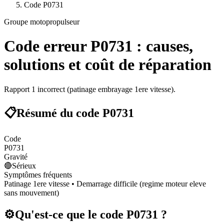
Code
P0731
Groupe motopropulseur
Code erreur
P0731
: causes,
solutions et coût de réparation
Rapport 1 incorrect (patinage embrayage 1ere vitesse).
📋
Résumé du code
P0731
Code
P0731
Gravité
🔴
Sérieux
Symptômes fréquents
Patinage 1ere vitesse • Demarrage difficile (regime moteur eleve
sans mouvement)
⚙️
Qu'est-ce que le code
P0731
?