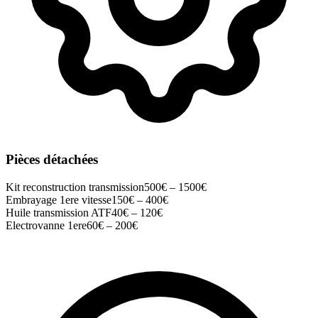
Pièces détachées
Kit reconstruction transmission
500
€ –
1500
€
Embrayage 1ere vitesse
150
€ –
400
€
Huile transmission ATF
40
€ –
120
€
Electrovanne 1ere
60
€ –
200
€