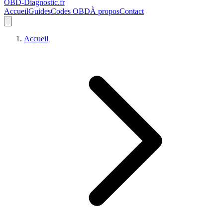
OBD-Diagnostic
.fr
Accueil
Guides
Codes OBD
À propos
Contact
Accueil