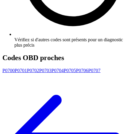
Vérifiez si d'autres codes sont présents pour un diagnostic
plus précis
Codes OBD proches
P0700
P0701
P0702
P0703
P0704
P0705
P0706
P0707