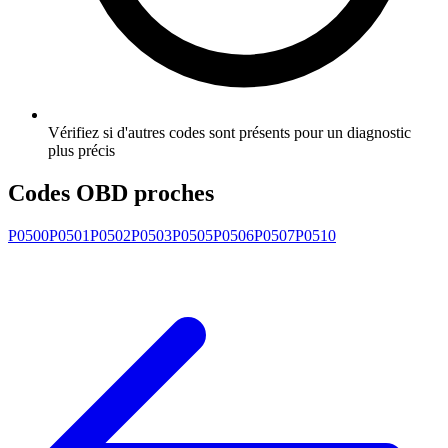
Vérifiez si d'autres codes sont présents pour un diagnostic
plus précis
Codes OBD proches
P0500
P0501
P0502
P0503
P0505
P0506
P0507
P0510