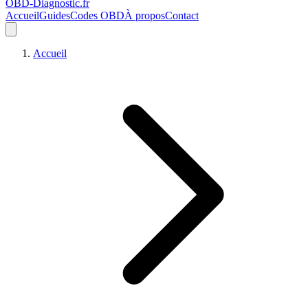
OBD-Diagnostic
.fr
Accueil
Guides
Codes OBD
À propos
Contact
Accueil