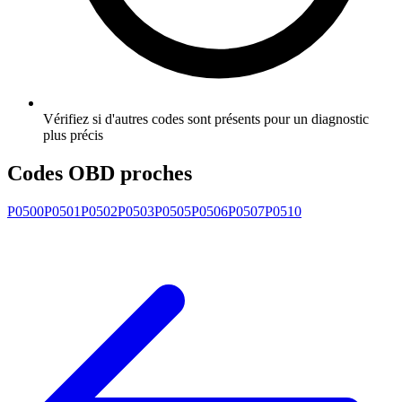
Vérifiez si d'autres codes sont présents pour un diagnostic
plus précis
Codes OBD proches
P0500
P0501
P0502
P0503
P0505
P0506
P0507
P0510