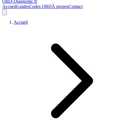
OBD-Diagnostic
.fr
Accueil
Guides
Codes OBD
À propos
Contact
Accueil