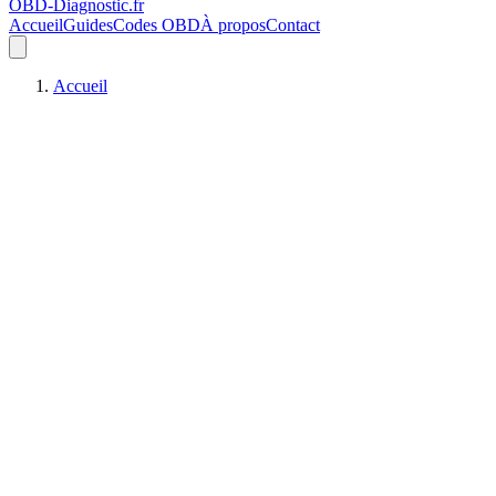
OBD-Diagnostic
.fr
Accueil
Guides
Codes OBD
À propos
Contact
Accueil